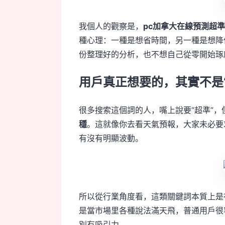
我個人的觀察是，
pc加拿大在線預測超準
種心理：一種是想省時間，另一種是想降
份整理好的分析，也不想自己從零開始琢
用戶真正想要的，其實不是“
很多搜索這個詞的人，嘴上說要“超準”
穩
。這就像你去看天氣預報，大家未必要
有沒有明顯波動。
所以從行業角度看，這類關鍵詞本質上是
是當市場里各種說法滿天飛，普通用戶很
別有吸引力。