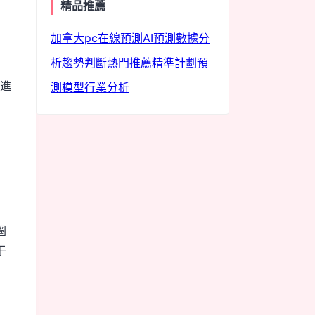
精品推薦
load
加拿大pc
在線預測
AI預測
數據分
析
趨勢判斷
熱門推薦
精準計劃
預
進
測模型
行業分析
圈
于