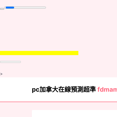
>
pc加拿大在線預測超準
fdma