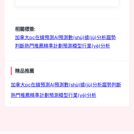
m
相關標簽:
加拿大pc
在線預測
AI預測
數(shù)據(jù)分析
趨勢
判斷
熱門推薦
精準計劃
預測模型
行業(yè)分析
精品推薦
加拿大pc
在線預測
AI預測
數(shù)據(jù)分析
趨勢判斷
熱門推薦
精準計劃
預測模型
行業(yè)分析