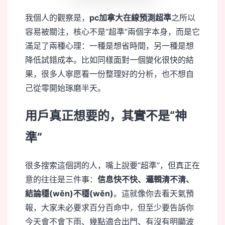
我個人的觀察是，
pc加拿大在線預測超準
之所以
容易被關注，核心不是“超準”兩個字本身，而是它
滿足了兩種心理：一種是想省時間，另一種是想
降低試錯成本。比如同樣面對一個變化很快的結
果，很多人寧愿看一份整理好的分析，也不想自
己從零開始琢磨半天。
用戶真正想要的，其實不是“神
準”
很多搜索這個詞的人，嘴上說要“超準”，但真正在
意的往往是三件事：
信息快不快、邏輯清不清、
結論穩(wěn)不穩(wěn)
。這就像你去看天氣預
報，大家未必要求百分百命中，但至少要告訴你
今天會不會下雨、幾點適合出門、有沒有明顯波