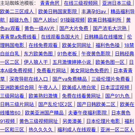
主站蜘蛛池模板：
青青肏屄
|
在线三级视频网
|
亚洲日本三级
|
欧美二三区成人
|
欧美日韩国家影院
|
丰满孕妇av
|
精品福利导
航
|
超碰九色
|
国产人妖bt
|
91操碰视频
|
欧美日韩福利所
|
黄
色av观看
|
黄色一级AV片
|
国产大片免费
|
国产浓毛大泬熟
|
青青草a免费线看
|
在线观看岛国大片
|
日韩精品在线播放
|
伦
理韩国电影
|
在线免费观看
|
欧美女同网址
|
福利色色操
|
18禁
白丝白乳
|
东方欧美色图
|
91色老板
|
午夜黄色影院
|
日韩经典
一区二区
|
伊人狼人干
|
五月激情婷婷小说
|
欧美色图一区
|
日
本A级免费视频
|
免费看片网站
|
美女网站色免费的
|
日本青青
草
|
深夜导航在线入口
|
国产va免费精品
|
三级伦理片免费看
|
亚洲欧美综合网
|
午夜人人
|
欧美成人喷白泶
|
日本涩涩视频
|
三级网站看
|
欧美熟妇激情
|
免费在线看黄网址
|
国产91九色
|
日韩三级片网站
|
国产乱伦1区2区
|
国产日韩欧美二区
|
欧美在
线播放60
|
欧美亚洲国产精品
|
夫妻午夜福利影院
|
日本黄色
91视频
|
黄色三级视频网址
|
另类澳美
|
日本伦理片电影
|
福利
一区和三区
|
热久久久久
|
福利成人在线观看
|
亚洲一区二区人