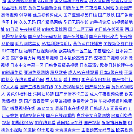
播
美女网站视频黄
A片com
美女福利在线观看
狼人激情网
伦理片香港
极品福利导航
黄色三级最新免费
91嫩草国产
午夜成年人网站
免费国产
高清视频
91草莓
丝瓜视频污成人
国产亚洲视品在线
国产玖玖
国产免费
毛不卡片
久久无码
国产精品网络
孕妇无码在线
91手机论坛
91视频新地
址
91日逼
午夜啪视频
91啪水蜜桃网
国产二区无码
91日韩在线观看
西瓜
影院视频全集
国产孕妇无码视频
国产在线福利
国产在线日皮片
午夜神
马伦理
毛片网站美女
AV福利激情毛片
黄色网在线播放
91视频免费在线
91午夜在线
福利在线视频导航
欧美喷潮一区二区
午夜理论片
日本第二
片区
国产免费大片
精品呦视频
日本乱伦高清无码
深夜国产视频
91刺激
视频
日本中文字幕一区
日韩免费精品视频
日本高清v
欧美日韩伦理午夜
91碰超免费
亚洲色图网站
精品欧美
成人AV在线观看
日本a级在线
干露
脸熟女
在线观看黄色网
成人抖音
爰上碰91
国产美女91视频
国产情侣片
97人人看
国产三级视频在线
91免费视频精品
国产精品另类
黄色AV网站
人
黄色91福利社
污网址18禁
国产高清不卡二区
成人午夜视频免费
欧美
激情福利网
国产青青青草
91草逼视频
免费看片日韩
午夜视频福利免费
国产嫩草视频在线
69叉叉叉
最新日本在线视频
日韩成人a
青青操91
五
月天婷婷
91短视频在线
国产在线观看的
白丝美女自慰网站
91福利免费
视频
加勒比91AV
91在线观看
黄网站av在线
国产视频
狠狠擼狠狠擼
91
桃色小视频
91激情
91干啪啪
青青操青青干
主播诱惑无码专区
欧美视频