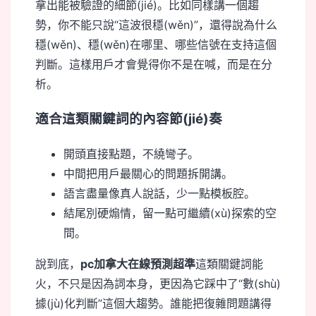
拿出能被驗證的細節(jié)。比如同樣講一個趨
勢，你不能只說“這波很穩(wěn)”，還得說為什么
穩(wěn)、穩(wěn)在哪里、哪些信號在支持這個
判斷。這樣用戶才會覺得你不是在喊，而是在分
析。
適合這類關鍵詞的內容節(jié)奏
開頭直接點題，不繞彎子。
中間把用戶最關心的問題拆開講。
語言盡量像真人說話，少一點模板腔。
結尾別硬煽情，留一點可繼續(xù)探索的空
間。
說到底，
pc加拿大在線預測超準
這類關鍵詞能
火，不只是因為詞本身，更因為它踩中了“數(shù)
據(jù)化判斷”這個大趨勢。誰能把復雜問題講得