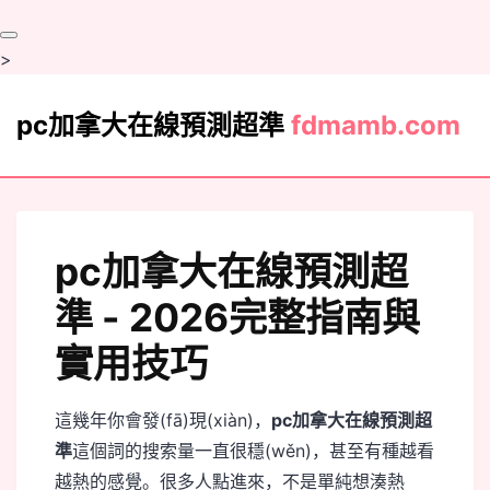
>
pc加拿大在線預測超準
fdmamb.com
buffer
pc加拿大在線預測超
準 - 2026完整指南與
實用技巧
analytics
這幾年你會發(fā)現(xiàn)，
pc加拿大在線預測超
準
這個詞的搜索量一直很穩(wěn)，甚至有種越看
越熱的感覺。很多人點進來，不是單純想湊熱