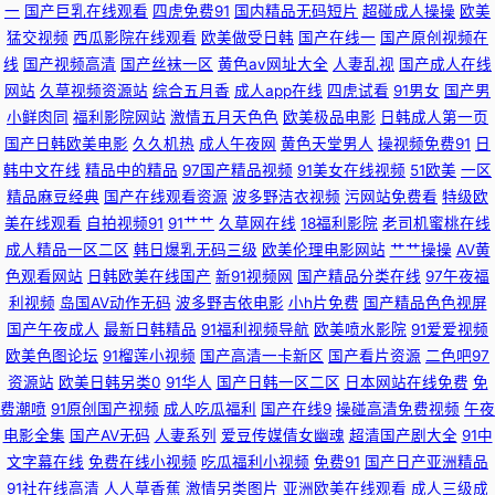
一
国产巨乳在线观看
四虎免费91
国内精品无码短片
超碰成人操操
欧美
猛交视频
西瓜影院在线观看
欧美做受日韩
国产在线一
国产原创视频在
日本福利福利福利视频 精品图区 91深夜网站色 日韩鲁丝无码 AV偷拍天堂 偷
线
国产视频高清
国产丝袜一区
黄色av网址大全
人妻乱视
国产成人在线
网站
久草视频资源站
综合五月香
成人app在线
四虎试看
91男女
国产男
拍伊人大香蕉 黑丝美女白虎 91海角 欧美成人日韩 97资源国产共享 日韩福利
小鲜肉同
福利影院网站
激情五月天色色
欧美极品电影
日韩成人第一页
国产日韩欧美电影
久久机热
成人午夜网
黄色天堂男人
操视频免费91
日
一区 操BK爱爱 五月天99久久 超碰毛爽操 污黄10 成人看片51 亚洲狼友 久草
韩中文在线
精品中的精品
97国产精品视频
91美女在线视频
51欧美
一区
精品麻豆经典
国产在线观看资源
波多野洁衣视频
污网站免费看
特级欧
在线视频福利 91色色资源 日韩高清无码社区 av资源天堂 91苍苍影院 欧美吧
美在线观看
自拍视频91
91艹艹
久草网在线
18福利影院
老司机蜜桃在线
成人精品一区二区
韩日爆乳无码三级
欧美伦理电影网站
艹艹操操
AV黄
第一页 92国产在线视频 婷婷丁香人妻 精品二区 爱豆传媒麻豆村映画 91免费
色观看网站
日韩欧美在线国产
新91视频网
国产精品分类在线
97午夜福
利视频
岛国AV动作无码
波多野吉依电影
小h片免费
国产精品色色视屏
网址n 伊人涩大香蕉 日韩淫淫网 欧美91第一二三区 俺去啦中文网 先锋影音
国产午夜成人
最新日韩精品
91福利视频导航
欧美喷水影院
91爱爱视频
欧美色图论坛
91榴莲小视频
国产高清一卡新区
国产看片资源
二色吧97
资源5月天 欧美wwwsss 国产自产精品 国产麻豆精品在线 91永久免费网站
资源站
欧美日韩另类0
91华人
国产日韩一区二区
日本网站在线免费
免
费潮喷
91原创国产视频
成人吃瓜福利
国产在线9
操碰高清免费视频
午夜
中文字幕无码伦区 日韩熟女合集久久 国产另类中文字幕 91在线精品免费视
电影全集
国产AV无码
人妻系列
爱豆传媒倩女幽魂
超清国产剧大全
91中
文字幕在线
免费在线小视频
吃瓜福利小视频
免费91
国产日产亚洲精品
频 91黄色网入口 国产AV第一导航 91网址大全 91探花在线观看视频 91叉逼
91社在线高清
人人草香蕉
激情另类图片
亚洲欧美在线观看
成人三级成