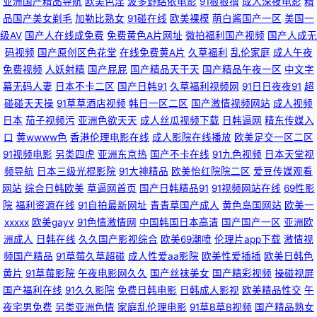
亚洲国产精品导航
欧美色淫
波多野结依电影
91狠狠撸
成人深夜电影
精
品国产美女剃毛
加勒比熟女
91碰在线
欧美裸模
萌白酱国产一区
美国一
频观看 欧美物业精品 青青草超踫 青青草网av黄色在线 熟女一区二区 五月激
级AV
国产人在线成免费
免费黄色A片网址
微拍福利国产视频
国产人成无
码视频
国产原创区色花堂
在线免费黄A片
久草福利
乱伦家庭
成人午夜
情家庭教师婷婷 91香蕉网 www91视频网站 东方色图 日韩网页AV入口 日韩
免费视频
人妖射精
国产屁屁
国产精品天干天
国产精品午夜一区
中文字
幕无码人妻
日本不卡二区
国产日韩91
久草福利视频网
91日日夜夜91
超
一级视频 玖玖re热 久久精品中文字幕麻豆 国产精品国产A片视屏 91看片app
碰碰天天操
91草草酒店视频
韩日一区二区
国产激情视频网站
成人视频
日本
茄子视频污
亚洲色欲天天
成人丝瓜视频下载
日韩逼网
精东传媒入
91字慕网 白虎91 国内性爱肏屄视频 九九肏肏 密桃网站 欧美91综合色图影院
口
黄wwww色
香港伦理电影在线
成人影院在线播放
欧美足交一区二区
91视频电影
另类四虎
亚洲东京热
国产不卡在线
91九色视频
日本天堂视
婷婷五月九一在线 先锋影音久久 亚洲精品无码一区二区 亚洲无码激情文学
频导航
日本三级光棍影院
91大神精品
欧美怡红院院二区
爱豆传媒观看
网站
综合日韩欧美
草逼网首页
国产日韩精品91
91视频网站在线
69性影
91麻豆国产 91泰国大片 99国内精品 www綜合av 国产黑料福利社 91黄色网
院
福利资源在线
91自拍最新网址
青青草国产成人
黄色岛国网站
欧美一
xxxxx
欧美gayv
91色情激情网
中国韩国日本高清
国产国产一区
亚洲欧
洲成人
日韩在线
久久国产影视综合
欧美69潮喷
伦理片app下载
激情视
入口 婷婷福利社 avvt亚洲一区 人妖欧美第一射 影音先锋av最新资源 91免费
频国产精品
91草莓久草超碰
成人性爱aa影院
欧美性爱插插
欧美日韩色
黄片
91草莓影院
午夜电影网久久
国产丝袜美女
国产精彩视频
操碰视屏
超碰 大香蕉在线54 福利Av在线播放 黑丝影院91 男人天堂TV 日韩免费成人
国产福利在线
91久久影院
免费日韩电影
日韩成人影视
欧美精品性交
午
夜宅男免费
另类亚洲色情
家庭乱伦理电影
91草B草B视频
国产精品熟女
网 91自摸 日日操男人天堂 国产乱轮电影 91久久国产福利导航 91色情直播