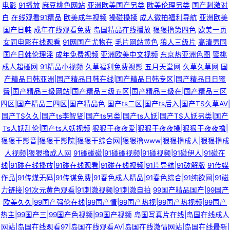
电影
91播放
麻豆桃色网站
亚洲欧美国产另类
欧美伦理另类
国产刺激对
白
在线观看91精品
欧美成年视频
操碰操揉
成人微拍福利导航
亚洲欧美
国产日韩
成年在线观看免费
岛国精品在线播放
狠狠撸第四色
欧美一页
女同电影在线观看
91网国产尤物在
毛片网站黄色
狼人三级片
高清男同
国产日韩伦理淫
成年免费视频
亚洲欧美中文视频
东京热亚洲色图
蜜桃
成人超碰网
91精品小视频
久草福利免费视影
五月天堂网
久草久草网
国
产精品日韩亚洲|国产精品日韩在线|国产精品日韩专区|国产精品日日蜜
臀|国产精品三级网站|国产精品三级五区|国产精品三级在|国产精品三区
四区|国产精品三四区|国产精品色
国产ts二区|国产ts后入|国产TS久草AV|
国产TS久久|国产ts李智贤|国产ts另类|国产ts人妖|国产TS人妖另类|国产
Ts人妖乱伦|国产ts人妖视频
狠狠干夜夜爱|狠狠干夜夜操|狠狠干夜夜撸|
狠狠干影音|狠狠干影院|狠狠干综合网|狠狠撸www|狠狠撸成人|狠狠撸成
人视频|狠狠撸成人网
91碰碰碰|91碰碰视频|91碰视频|91碰伊人|91碰在
线|91碰在线播放|91碰在线观看|91碰在线视频|91片导航|91破解版
91传媒
作品|91传煤无码|91传谋免费|91春色成人精品|91春色综合|91纯欲网|91磁
力链接|91次元黄色观看|91刺激视频|91刺激自拍
99国产精品国产|99国产
欧美久久|99国产强伦在线|99国产情|99国产热视|99国产热视频|99国产
热主|99国产三|99国产色视频|99国产视频
岛国写真片在线|岛国在线成人
网站|岛国在线观看97|岛国在线观看AV|岛国在线激情网站|岛国在线最新|