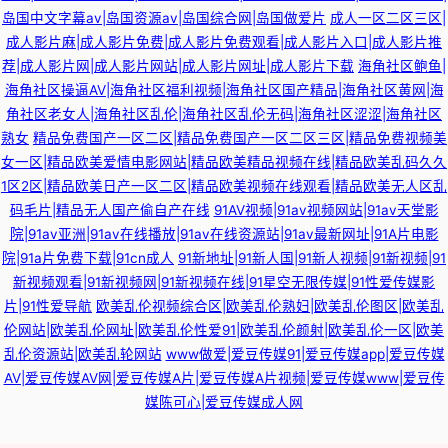
岛国中文字幕av|岛国资源av|岛国综合网|岛国做爱片
成人一区二区三区|
成人影片麻|成人影片免费|成人影片免费观看|成人影片入口|成人影片推
荐|成人影片网|成人影片网站|成人影片网址|成人影片下载
海角社区鲍鱼|
海角社区操逼AV|海角社区福利视频|海角社区国产精品|海角社区黄网|海
角社区老女人|海角社区乱伦|海角社区乱伦无码|海角社区涩涩|海角社区
熟女
精品免费国产一区二区|精品免费国产一区二区三区|精品免费视频美
女一区|精品欧美爱情电影网站|精品欧美精品视频在线|精品欧美乱码久久
1区2区|精品欧美日产一区二区|精品欧美视频在线观看|精品欧美无人区乱
码毛片|精品无人国产偷自产在线
91AV视频|91av视频网站|91av天堂影
院|91av亚洲|91av在线播放|91av在线资源站|91av最新网址|91A片电影
院|91a片免费下载|91cn成人
91新地址|91新人国|91新人视频|91新视频|91
新视频观看|91新视频网|91新视频在线|91星空无限传媒|91性爱传媒影
片|91性爱导航
欧美乱伦视频综合区|欧美乱伦熟妇|欧美乱伦图区|欧美乱
伦网站|欧美乱伦网址|欧美乱伦性爱91|欧美乱伦颜射|欧美乱伦一区|欧美
乱伦资源站|欧美乱轮网站
www做爱|爱豆传媒91|爱豆传媒app|爱豆传媒
AV|爱豆传媒AV网|爱豆传媒A片|爱豆传媒A片视频|爱豆传媒www|爱豆传
媒陈可心|爱豆传媒成人网