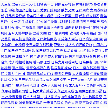
人三级
欧美老女人bb
日日操第一页
91网豆花视频
91福利剧场
免费影视
观看
91视频国产自拍
国产美女在线视频
欧美又大
无码四虎
女同激吻视
少妇肏屄视频 欧美在线看 黑人操学生妹 日韩五码 免费毛片基地 AV丁香七月
频
极品性爱导航
欧美国产拳交喷奶
中文字幕第三页
超碰成人影视
欧美
日韩中文一区
手机看片1204
91色快播
福利撸影院
激情五月天国产
综合
美国 尤物亚洲不卡亚洲精品 日本wwwwww色网 国产男女精品 91在线综合
网五月天
美女主播青草
国产高清不卡视频
四虎影视
欧美一区在线
操碰
视频
五月天婷婷欧美
欧美大BB
国产福利啪啪
欧洲成人午夜精品
国产精
观看 91www看黄色软件 青青操aV 成人在线免费网站h 91超碰青青 蜜臀AV
品美乳
男人操蜜桃视频
无码射精网站
18成年人网站
日本高清电影网
男
女啪啪午夜视频
免费电影在线观看
亚洲ab
成人少妇视频导航
91国产小
福利 91直接看 无码精品天堂福利区 豆花社区视频在线 国产精品成人午夜视
青蛙
国产成年免费网站
国产视频高清在线
精品香蕉
求a片网址
麻豆tv在
线观看
在线撸丝片
91草碰
国产成人激情视频
黑料吃瓜精品偷拍
91大神
频 91偷拍福利视频 五月蜜桃涩涩瓷 男人的天堂午夜剧场版 国产九区第八页
合集
成人拍拍拍免费
香港伦理剧
日韩大片观看网址
日韩免费电影
91羞
羞视频
国产网站
青草全福视在线
性导航影视AV
日本一级在线视频
国产
AV先锋影音电影中文 91青草婷婷青草 91午夜视频 91看淫黄大片 亚洲国产九
好片浮力
91久操
国产精品成人在线
精品免费看
人人看操碰
午夜伦理电
影网
久久国自产拍精品
高清乱码0
国产欧美
日韩三级黄色A片
伦理电影
九 婷婷五月激情澎湃 人人草人人妻91 国产福利影院 av老司机久久 91极品探
亚洲国产
福利姬黄色网址
欧美伊人影院
丁香成人五月花
黄色网网址女
久草视频最新网址
日韩大片在线看
久久亚洲人成
亚州色图乱伦小说
国
花在线观看 亚洲一区日韩激 91爽爽 中文字幕有码无码 色爸Av 少妇人妻一二
产va免费观看
国产人妖第二
成人影片h
91色婷婷瑟色
东京热狠狠草
日
韩精品观看
91最新国产精品
一级黄色网
91色色人妻
都市激情婷婷
91精
三区 欧美亚洲变态视 久草福利在线视频了 大香蕉伊综 av中文网站 91丝袜在