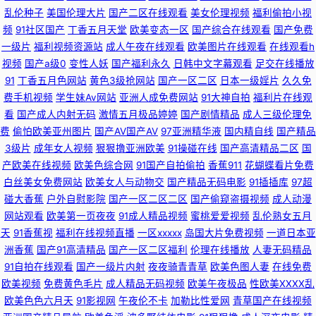
乱伦种子
美国伦理大片
国产二区在线观看
美女伦理视频
福利偷拍小视
国产亚洲精品中文人 91老司机深夜福利 人人操国产精品 99九九久久 肏屄资
频
91社区国产
丁香五月天堂
欧美变态一区
国产综合在线观看
国产免费
一级片
福利视频资源站
成人午夜在线观看
欧美图片在线观看
在线观看h
源网 国产欧美 玖玖免费小视频 日韩国产成人在线 先锋影音色色va 最新黑料
视频
国产a级0
变性人妖
国产福利永久
日韩中文字幕观看
足交在线播放
91
丁香五月色网站
黄色3级抢网站
国产一区二区
日本一级婬片
久久免
吃瓜AV 91秦先生视频系列 91做爱官方网站 肏屄视屏 不卡AV电影在线 肏屄
费手机视频
学生妹Av网站
亚洲人成免费网站
91大神自拍
福利片在线观
看
国产成人内射无码
激情五月极品婷婷
国产剧情精品
成人三级伦理免
费
偷怕欧美亚州图片
国产AV国产AV
97亚洲精华液
国内精自线
国产精品
视屏 丁香乱轮 国产三级一区二区 久久高潮国产精品 美女视频 日韩AV一区
3级片
成年女人视频
狠狠撸亚洲欧美
91操碰在线
国产高清精品二区
国
产欧美在线视频
欧美色综合网
91国产自拍偷拍
香蕉911
花蝴蝶看片免费
日韩一级视频 在线影院福利 91视频网站在 草莓视频免费观看 高清成人三级
白丝美女免费网站
欧美女人与动物交
国产精品无码电影
91插插库
97超
碰大香蕉
户外自慰影院
国产一区二区二区
国产偷窥盗摄视频
成人动漫
网址 后入影院 麻豆五月久久 欧美淫乱一二三区 色男人夜天堂av 五月花影院
网站观看
欧美第一页夜夜
91成人精品视频
蜜桃爱爱视频
乱伦熟女五月
天
91香蕉视
福利在线视频直播
一区xxxxx
岛国大片免费视频
一道日本亚
最新国产伊人久久 91爱爱情色视频 91免费福利在线视频 91网站入口桃色 99
洲香蕉
国产91高清精品
国产一区二区福利
伦理在线播放
人妻无码精品
91自拍在线观看
国产一级片内射
夜夜骑青青草
欧美色图人妻
在线免费
热亚洲福利 超碰97人人操人人摸 福利社伊人 国产黄精品视频 久草资源福利
欧美视频
免费黄色毛片
成人精品无码视频
欧美午夜极品
性欧美ⅩⅩⅩⅩ乱
欧美色色六月天
91影视网
午夜伦不卡
加勒比性爱网
青草国产在线视频
站 熟女一区二区三区久久 欧美在线视频1 操国产在线 91直接观看网站 91视