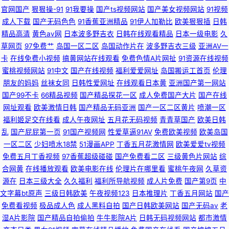
官网国产
狠狠操-91
91我要操
国产ts视频网站
国产美女视频网站
91视频
成人下载
国产无码色色
91香蕉亚洲精品
91伊人加勒比
欧美狠狠插
日韩
蜜桃久久 精品少妇影院 少妇啪一区 91Nav免费观看 91视频高清免费在线播
精品高清
黄色av网
日本波多野吉衣
日韩在线观看精品
日本一级电影
久
草网页
97免费艹
岛国一区二区
岛国动作片在
波多野吉衣三级
亚洲AV一
放 丁香五月日韩 日韩亚州国产成人综合 91黄色视频精品 AV倫理巨乳性爱 国
卡
在线免费小视频
搞黄网站在线观看
免费色情A片网扯
91资源在线视频
蜜桃视频网站
91中文
国产在线视频
福利爱爱网址
岛国搬运工首页
伦理
內操逼在线 欧美亚洲天堂网 91一区视频 国产ts在线观看 国内99自拍 91限制
朋友的妈妈
丝袜女同
日韩性爱网址
在线观看日本黄
亚洲国产第一网站
国产99不卡
66精品视频
国产精品探花一区
成人免费国产大片
国产在线
级干顶级美女 在线不卡的AV初 大香蕉99va 91n激情 欧美性愛一级Va 成人
网址观看
欧美激情日韩
国产精品无码亚洲
国产一区二区黄片
喷潮一区
福利姬足交在线看
成人午夜网址
五月花无码视频
青青草国产
欧美日韩
福利基地无码大量 五月激情不卡一区 极品国产极品美女在线 成人电影小说
乱
国产屁屁第一页
91国产视频网
性爱草逼91AV
免费欧美视频
欧美岛国
一区二区
少妇喷水18禁
51漫画APP
丁香五月花激情网
欧美爱爱tv视频
网 91另类 亚洲天堂麻豆麻豆 玖玖色无码 欧日韩中文字幕在线
免费五月丁香视频
97香蕉超级碰碰
国产免费看二区
三级黄色片网站
综
合网黄
在线播放观看
欧美电影在线
伦理片在哪里看
蜜桃午夜网
久草资
源在
日本三级大全
久久福利
福利所导航视频
成人片免费
国产第9页
中
文字幕bt原声
三级日韩欧美
午夜视频123
日本推理片
丁香五月网站
国产
免费看视频
极品成人色
成人黑料自拍
国产日韩欧美网站
国产无码av
老
湿A片影院
国产精品自拍偷拍
牛牛影院A片
日韩无码视频网站
都市激情