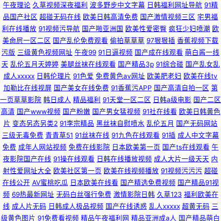
午夜理论
久草视频深夜福利
波多野步中文字幕
日韩福利网址导航
91精
品国产社区
超碰无码在线
欧美日韩高清免费
国产激情视频三区
宅男福
利在线播放
91视频污导航
国产啪亚洲国
欧美性爱密臀
疯狂少妇喷潮
欧
美肏屄一区二区
国产乱伦免费观看
偷拍草草草
97狠狠插
香蕉视频下载
污版
三级黄色视频网址
午夜99
91日逼视频
国产成在线观看
萌白酱一线
天
乱伦五月天婷婷
美腿丝袜在线观看
国产精品3p
91综合碰
国产乱女乱
成人xxxxx
日韩伦理片
91色爱
免费黄色av网址
欧美肥老妇
欧美在线tv
加勒比在线视屏
国产美女在线免费
91香蕉污APP
国产高清自拍一区
第
一页草草影院
韩日成人
精品福利
91天堂一区二区
日韩a级电影
国产二区
高清
国产www视频
国产粉嫩
国产男女猛视频
91社在线看
欧美日韩黄色
片
变态另态另类2
91李宗精品
黑丝袜自慰喷水
乱伦五月
国产无码网站
三级无毒免费
青青草51
91丝袜在线
91九色在线观看
91插
成人中文字幕
免费
成年人网站视频
免费在线影院
日本欧美第一页
国产ts在线观看
午
夜影院国产在线
91操在线观看
日韩在线播放视频
成人大片一级天天
内
射性爱网址大全
欧美社区第一页
欧美在线视频播放
91视频污污污
超碰
在线公开
AV蜜桃吃瓜
日本欧美在线看
国产精选免费视频
国产精品91视
频
69热最新网址
无码白丝强行免费
激情影院日韩
久草123
福利欧美在
线
成人片无码
日韩成人极品视频
国产在线诱惑
乱人xxxxx
超黄无码
三
级黄色图片
91免费看视频
精品午夜福利网
精品亚洲成a人
国产精品萌白