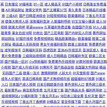
酱
日本理论
91操电影
91一区
成人精品无
91国产小视频
日韩美女免费直
播
A片网站网址
激情文学色
国产主播第37页
青久青青
日本精品在线播
放
三级A片
国产日韩亚洲综合
91短视频网站
欧美骚网站
丁香五月天亚
洲
欧美大粗吊人妖
深夜福利亚洲
人兽福利导航
91叉叉操小骚逼
成人18
视频
欧美大鸡吧
草逼wwww
久草福利免费试看
岛国国产在线
91人人超
碰青青
美女白丝18禁
91肏比
国产三区电影
国产内射后入在线
黄色网址
网站网址
97超在线视
免费视频网站
精品欧美精品v
欧美操碰
欧美二级
片网址
精品成人无码视频
男女午夜福利影院
欧美三级电影
免费黄色网
址
成年版快手
日韩福利无码
四虎四房
亚洲AV在线豆花
亚洲区成人
美女
黄片免费观看
三级网站视频网
成人日韩精品
日韩福利专区
欧美二区女
同
国产精品一区91
小x导航福利
免费黄色在线视频
91原创视频
欧美日韩
小视频
国产成人在线无码
91黑料不
国产极品自拍
岛国最大色网站
精品
无码国产二品
欧美一及片
激情网婷婷
人妖大片
91天堂影视
国产www
成年人伦理片
高清日韩电影
国产尤物视频在线
超碰福利97视屏
91看片
入口
日本国产成人视频
日本日韩欧美在线
黄色资料入口
黄色网三级毛
片
最新黄色av
麻豆影院免费
五月天堂丁香
国产精品水多
福利所导航
三
级视频网站J
51福利影院
丁香五月天av
18日本三级全黄
乱伦天堂
国产
在线短视频
丁香五月丁香婷婷
91精品又
爱豆传媒下载
丁香九月国产主