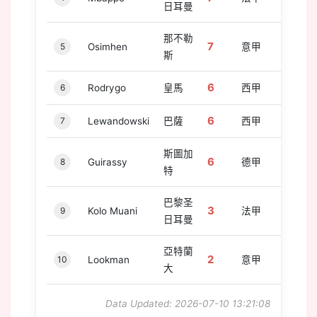
日耳曼
那不勒
7
5
Osimhen
意甲
斯
6
6
Rodrygo
皇馬
西甲
6
7
Lewandowski
巴薩
西甲
斯圖加
6
8
Guirassy
德甲
特
巴黎圣
3
9
Kolo Muani
法甲
日耳曼
亞特蘭
2
10
Lookman
意甲
大
Data Updated: 2026-07-10 13:21:08