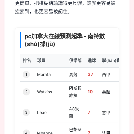
更簡單、把模糊結論講得更具體，誰就更容易被
搜索到，也更容易被記住。
pc加拿大在線預測超準 - 南特數
(shù)據(jù)
排名
球員
俱樂部
進球
聯(lián)賽
37
1
Morata
馬競
西甲
阿斯頓
10
2
Watkins
英超
維拉
AC米
7
3
Leao
意甲
蘭
巴黎圣
7
4
Mbappe
法甲