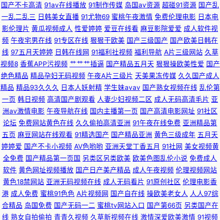
国产不卡高清
91av在线播放
91制作传媒
岛国av资源
超碰91资源
国产乱
一乱二乱三
日韩美女直播
91尤物69
蜜桃午夜激情
免费伦理电影
日本电
日韩精品人妻无码 51福利视频导航 91蜜桃麻豆 97精品视频在线 福利合集导
影伦理片
黄瓜视频成人
性爱婷婷
爱豆在线看
麻豆影院爱爱
成人软件视
频
午夜宅男在线
91专区在线
狠狠干欧美
国产三级国产
国产欧美日韩在
航 九一福利 青娱乐91啦啪 91N丝袜 波多野洁依无码 国模av 欧美日在线 五
线
97五月天婷婷
日韩在线网
91福利社视频
福利导航
A片三级网站
久草
视频8
香蕉APP污视频
艹艹艹插逼
国产精品五月天
狠狠操欧美性爱
国产
月丁香国产一区二区 91精品高跟玉足 91竹菊国产 高清打炮视频 久肏肏肏 色
绝色精品
精品孕妇无码视频
午夜A片三级片
天美果冻传媒
久久国产成人
精品
精品93久久久
日本人妖射精
学生妹avav
国产熟女视频在线
乱伦第
色在线综合 91露脸熟女视频 成人福利基地无码大量 精品福利在线 日韩第32
一页
韩日视频
高清国产剧观看
人妻少妇视频二区
成人无码高清毛片
亚
洲av激情电影
午夜导航在线
国内主播第一页
国产高清电影网址
91社区
页 伊人大香蕉99 亚洲色图精品一区 91视频91自 大香蕉婷婷 欧美性猛交久久
论坛
免费网站黄色在线
久久偷拍高清亚洲
91午夜在线免费
亚洲精品第
五页
麻豆网站在线观看
91精选国产
国产精品亚洲
黄色三级成年
五月天
69少妇导航 91线看视频 大香蕉伊人妻 精品一区二区三区香蕉 三级片男人的
婷婷爱
国产不卡小视频
AV色哟哟
亚洲天堂丁香五月
91社网
美女视频黄
全免费
国产精品第一页国
另类区另类欧美
欧美色图乱伦小说
免费成人
软件
黄色网址视频播放
国产日产美产精品
成人午夜视频
伦理视频网站
天堂 91爱爱欧美 91入口成人 操片久久精品 三级黄色免费观看 91福利色 成
黄色18禁网站
亚洲无码视频在线
成人无码看片
91原创社区
伦理电影香
港
成人免费
蜜桃91色色
A片视频网
国产自在线
操欧美老女人
人人97综
人版久久 美女WWW1口 福利姬网址欧美 久久国产精品国产精品 偷拍探花在
合精品
岛国免费
国产无码一二
蜜桃tv网站入口
国产第66页
另类国产在
线
熟女自拍偷拍
青青久视频
久草新视频在线
激情深爱欧美激情
91视频
线网站 91大神免费在线 国产精品色悠悠 少妇后入 91精产国品影院网址 AV