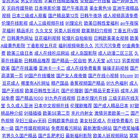
变态另类
男女91视频
字幕在线精品播放
免费国产在线看
国产婷婷五月
天
无码传媒导航
日本电影伦理
国产午夜高清
美女黄色18
亚洲午夜精品
视频
日本三级成人观看
国产精品第12页
日韩午夜场
成人视频高清免费
伦理在线影视
成人三级视频在线
91理论片
欧美日韩性爱福利
av午夜探
花福利
精品毛片
久久叉叉
另类人妖视频
欧美熟妇穴视频
丁香五月V国
产
日韩黄色网址
豆花福利视频
轮理片自拍偷拍
日韩欧美美女视频
欧美
A级黄色影院
丁香影视五月花
福利视频电影久久
污污污污免费
91金典免
费
欧美三级日本
成人在线吃瓜网站
成人岛国影院
成人动漫二区三区
久
草在线最新
日韩精品推荐
国产精品一区自拍
男人天堂
a片123
另类视频
欧美
国产在线直播
亚洲卡一卡二
成人在线免费看黄
操操无码视频
国产
高清第一页
91国产在线播放
国产女人夜夜做
国产在线小视频
91com
91
豆花成人
哪里有A片网址
精产国品
香蕉视频国产精品
91九色福利
成人
国产无线视
欧美日韩性生活片
国产伦理剧
国产精品无套无码
成年人网
站免费
国产精品1000
91九色在线视频
日本伦理片在线
三级无码在线天
堂
久久成人亚洲
日本中文视频在线
伦理剧推荐
国产成人精品日本
97甜
桃品种介绍
91插插插
欧美SE第二页
毛片内射女
激情另类欧美一二
国产
色视频
孕妇三级av无码
日韩欧美色综合
美女社区成人
在线免费看片
日
本一级
国产传媒视频网站
免费观看污网站
最新激情h网站
国产喷浆抽搐
宅男久久国产精品
国产乱肥老妇
最新福利影院
欧美人妖视频网站
窝窝