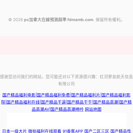
© 2026
pc加拿大在線預測超準 fdmamb.com
. 保留所有權利。
感谢您访问我们的网站，您可能还对以下资源感兴趣：红河寥韭航天信息
有限公司
国产精品福利电影|国产精品福利免费|国产精品福利片|国产精品福利影
院|国产精品福利在线|国产精品干逼|国产精品干干|国产精品高潮|国产精
品高潮AV|国产精品高潮呻吟
网站地图
91TV成人片 欧美性爱亚洲色图 AV福利啪啪 性欧美足交 国产精品一级久久
日本一级大片
微拍福利在线观看
91香蕉APP
国产二区三区
国产精品性