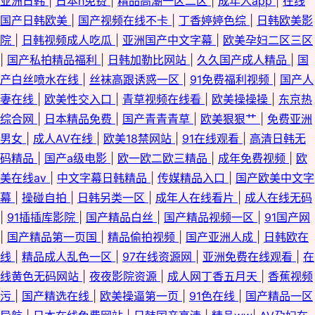
亚洲日韩
|
日本h免费
|
精品高潮一区二区
|
成年人app
|
在线
国产日韩欧美
|
国产视频在线不卡
|
丁香婷婷色综
|
日韩欧美影
院
|
日韩视频成人吃瓜
|
亚洲国产中文字幕
|
欧美孕妇二区三区
|
国产私拍精品福利
|
日韩加勒比网站
|
久久国产成人精品
|
国
产白丝喷水在线
|
丝袜高跟诱惑一区
|
91免费福利视频
|
国产人
妻在线
|
欧美性交入口
|
青草视频在线看
|
欧美操操操
|
东京热
综合网
|
日本精品免费
|
国产青青青草
|
欧美狠狠艹
|
免费亚洲
男女
|
成人AⅤ在线
|
欧美18禁网站
|
91在线观看
|
高清日韩无
码精品
|
国产a级电影
|
欧一欧二欧三精品
|
成年免费视频
|
欧
美在线aⅴ
|
中文字幕日韩精品
|
传媒精品入口
|
国产欧美中文字
幕
|
操碰自拍
|
日韩另类一区
|
成年人在线看片
|
成人在线无码
|
91插插库影院
|
国产精品白丝
|
国产精品视频一区
|
91国产网
|
国产精品第一页国
|
精品偷拍视频
|
国产亚洲人成
|
日韩欧在
线
|
精品成人乱色一区
|
97在线资源网
|
亚洲免费在线观看
|
在
线黄色无码网站
|
夜夜影院资源
|
成人网丁香五月天
|
香蕉视频
污
|
国产精选在线
|
欧美操逼第一页
|
91色在线
|
国产精品一区