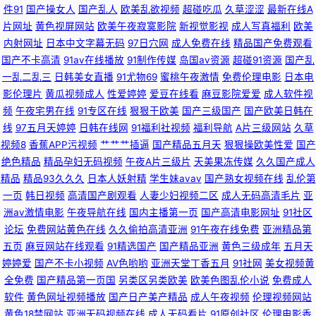
件91
国产操女人
国产乱人
欧美乱欲视频
超碰吃瓜
久草涩涩
最新在线A
狼友 97支援总站大香蕉 福利姬性HD 男人天堂视頻 97资源在线 九九激情网
片网址
黄色视屏网站
欧美午夜寂寞影院
新视觉影视
成人写真福利
欧美
内射网址
日本中文字幕无码
97日穴网
成人免费在线
精品国产免费观看
日韩精品人妻无码 51福利视频导航 91蜜桃麻豆 97精品视频在线 福利合集导
国产不卡高清
91av在线播放
91制作传媒
岛国av资源
超碰91资源
国产乱
一乱二乱三
日韩美女直播
91尤物69
蜜桃午夜激情
免费伦理电影
日本电
航 九一福利 青娱乐91啦啪 91N丝袜 波多野洁依无码 国模av 欧美日在线 五
影伦理片
黄瓜视频成人
性爱婷婷
爱豆在线看
麻豆影院爱爱
成人软件视
频
午夜宅男在线
91专区在线
狠狠干欧美
国产三级国产
国产欧美日韩在
月丁香国产一区二区 91精品高跟玉足 91竹菊国产 高清打炮视频 久肏肏肏 色
线
97五月天婷婷
日韩在线网
91福利社视频
福利导航
A片三级网站
久草
视频8
香蕉APP污视频
艹艹艹插逼
国产精品五月天
狠狠操欧美性爱
国产
色在线综合 91露脸熟女视频 成人福利基地无码大量 精品福利在线 日韩第32
绝色精品
精品孕妇无码视频
午夜A片三级片
天美果冻传媒
久久国产成人
精品
精品93久久久
日本人妖射精
学生妹avav
国产熟女视频在线
乱伦第
页 伊人大香蕉99 亚洲色图精品一区 91视频91自 大香蕉婷婷 欧美性猛交久久
一页
韩日视频
高清国产剧观看
人妻少妇视频二区
成人无码高清毛片
亚
洲av激情电影
午夜导航在线
国内主播第一页
国产高清电影网址
91社区
69少妇导航 91线看视频 大香蕉伊人妻 精品一区二区三区香蕉 三级片男人的
论坛
免费网站黄色在线
久久偷拍高清亚洲
91午夜在线免费
亚洲精品第
五页
麻豆网站在线观看
91精选国产
国产精品亚洲
黄色三级成年
五月天
天堂 91爱爱欧美 91入口成人 操片久久精品 三级黄色免费观看 91福利色 成
婷婷爱
国产不卡小视频
AV色哟哟
亚洲天堂丁香五月
91社网
美女视频黄
全免费
国产精品第一页国
另类区另类欧美
欧美色图乱伦小说
免费成人
人版久久 美女WWW1口 福利姬网址欧美 久久国产精品国产精品 偷拍探花在
软件
黄色网址视频播放
国产日产美产精品
成人午夜视频
伦理视频网站
黄色18禁网站
亚洲无码视频在线
成人无码看片
91原创社区
伦理电影香