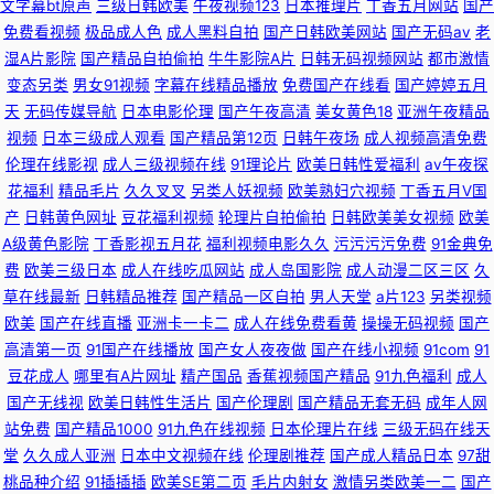
文字幕bt原声
三级日韩欧美
午夜视频123
日本推理片
丁香五月网站
国产
免费看视频
极品成人色
成人黑料自拍
国产日韩欧美网站
国产无码av
老
湿A片影院
国产精品自拍偷拍
牛牛影院A片
日韩无码视频网站
都市激情
变态另类
男女91视频
字幕在线精品播放
免费国产在线看
国产婷婷五月
天
无码传媒导航
日本电影伦理
国产午夜高清
美女黄色18
亚洲午夜精品
视频
日本三级成人观看
国产精品第12页
日韩午夜场
成人视频高清免费
伦理在线影视
成人三级视频在线
91理论片
欧美日韩性爱福利
av午夜探
花福利
精品毛片
久久叉叉
另类人妖视频
欧美熟妇穴视频
丁香五月V国
产
日韩黄色网址
豆花福利视频
轮理片自拍偷拍
日韩欧美美女视频
欧美
A级黄色影院
丁香影视五月花
福利视频电影久久
污污污污免费
91金典免
费
欧美三级日本
成人在线吃瓜网站
成人岛国影院
成人动漫二区三区
久
草在线最新
日韩精品推荐
国产精品一区自拍
男人天堂
a片123
另类视频
欧美
国产在线直播
亚洲卡一卡二
成人在线免费看黄
操操无码视频
国产
高清第一页
91国产在线播放
国产女人夜夜做
国产在线小视频
91com
91
豆花成人
哪里有A片网址
精产国品
香蕉视频国产精品
91九色福利
成人
国产无线视
欧美日韩性生活片
国产伦理剧
国产精品无套无码
成年人网
站免费
国产精品1000
91九色在线视频
日本伦理片在线
三级无码在线天
堂
久久成人亚洲
日本中文视频在线
伦理剧推荐
国产成人精品日本
97甜
桃品种介绍
91插插插
欧美SE第二页
毛片内射女
激情另类欧美一二
国产