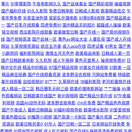
黄片
91草莓影院
午夜电影网久久
国产丝袜美女
国产精彩视频
操碰视屏
网 91自摸 日日操男人天堂 国产乱轮电影 91久久国产福利导航 91色情直播
国产福利在线
91久久影院
免费日韩电影
日韩成人影视
欧美精品性交
午
夜宅男免费
另类亚洲色情
家庭乱伦理电影
91草B草B视频
国产精品熟女
日本福利福利福利视频 精品图区 91深夜网站色 日韩鲁丝无码 AV偷拍天堂 偷
一
国产巨乳在线观看
四虎免费91
国内精品无码短片
超碰成人操操
欧美
猛交视频
西瓜影院在线观看
欧美做受日韩
国产在线一
国产原创视频在
拍伊人大香蕉 黑丝美女白虎 91海角 欧美成人日韩 97资源国产共享 日韩福利
线
国产视频高清
国产丝袜一区
黄色av网址大全
人妻乱视
国产成人在线
网站
久草视频资源站
综合五月香
成人app在线
四虎试看
91男女
国产男
一区 操BK爱爱 五月天99久久 超碰毛爽操 污黄10 成人看片51 亚洲狼友 久草
小鲜肉同
福利影院网站
激情五月天色色
欧美极品电影
日韩成人第一页
国产日韩欧美电影
久久机热
成人午夜网
黄色天堂男人
操视频免费91
日
在线视频福利 91色色资源 日韩高清无码社区 av资源天堂 91苍苍影院 欧美吧
韩中文在线
精品中的精品
97国产精品视频
91美女在线视频
51欧美
一区
精品麻豆经典
国产在线观看资源
波多野洁衣视频
污网站免费看
特级欧
第一页 92国产在线视频 婷婷丁香人妻 精品二区 爱豆传媒麻豆村映画 91免费
美在线观看
自拍视频91
91艹艹
久草网在线
18福利影院
老司机蜜桃在线
成人精品一区二区
韩日爆乳无码三级
欧美伦理电影网站
艹艹操操
AV黄
网址n 伊人涩大香蕉 日韩淫淫网 欧美91第一二三区 俺去啦中文网 先锋影音
色观看网站
日韩欧美在线国产
新91视频网
国产精品分类在线
97午夜福
利视频
岛国AV动作无码
波多野吉依电影
小h片免费
国产精品色色视屏
资源5月天 欧美wwwsss 国产自产精品 国产麻豆精品在线 91永久免费网站
国产午夜成人
最新日韩精品
91福利视频导航
欧美喷水影院
91爱爱视频
欧美色图论坛
91榴莲小视频
国产高清一卡新区
国产看片资源
二色吧97
中文字幕无码伦区 日韩熟女合集久久 国产另类中文字幕 91在线精品免费视
资源站
欧美日韩另类0
91华人
国产日韩一区二区
日本网站在线免费
免
费潮喷
91原创国产视频
成人吃瓜福利
国产在线9
操碰高清免费视频
午夜