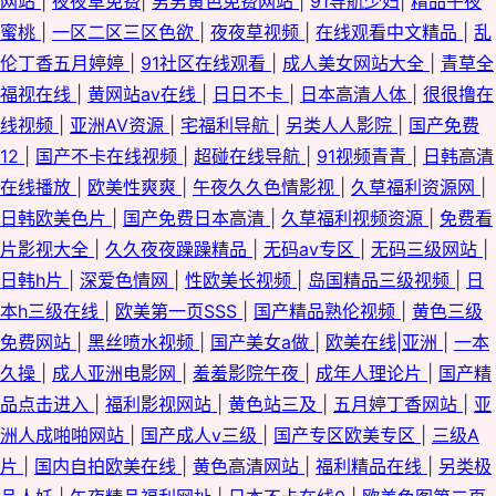
网站
|
夜夜草免费
|
男男黄色免费网站
|
91导航少妇
|
精品午夜
蜜桃
|
一区二区三区色欲
|
夜夜草视频
|
在线观看中文精品
|
乱
伦丁香五月婷婷
|
91社区在线观看
|
成人美女网站大全
|
青草全
福视在线
|
黄网站av在线
|
日日不卡
|
日本高清人体
|
很很撸在
线视频
|
亚洲AV资源
|
宅福利导航
|
另类人人影院
|
国产免费
12
|
国产不卡在线视频
|
超碰在线导航
|
91视频青青
|
日韩高清
在线播放
|
欧美性爽爽
|
午夜久久色情影视
|
久草福利资源网
|
日韩欧美色片
|
国产免费日本高清
|
久草福利视频资源
|
免费看
片影视大全
|
久久夜夜躁躁精品
|
无码av专区
|
无码三级网站
|
日韩h片
|
深爱色情网
|
性欧美长视频
|
岛国精品三级视频
|
日
本h三级在线
|
欧美第一页SSS
|
国产精品熟伦视频
|
黄色三级
免费网站
|
黑丝喷水视频
|
国产美女a做
|
欧美在线|亚洲
|
一本
久操
|
成人亚洲电影网
|
羞羞影院午夜
|
成年人理论片
|
国产精
品点击进入
|
福利影视网站
|
黄色站三及
|
五月婷丁香网站
|
亚
洲人成啪啪网站
|
国产成人v三级
|
国产专区欧美专区
|
三级A
片
|
国内自拍欧美在线
|
黄色高清网站
|
福利精品在线
|
另类极