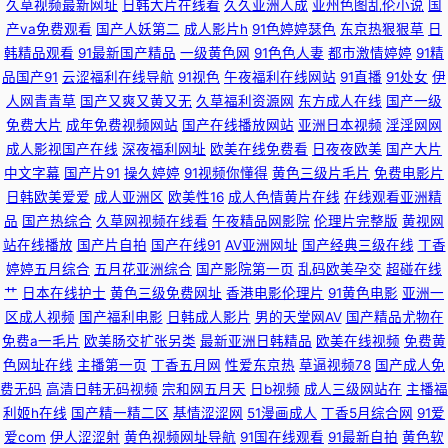
久草视频最新网址
日韩大片在线看
久久亚洲人成
亚州色图乱伦小说
国
三区 欧美亚洲变态视 久草福利在线视频了 大香蕉伊综 av中文网站 91丝袜在
产va免费观看
国产人妖第二
成人影片h
91色婷婷瑟色
东京热狠狠草
日
韩精品观看
91最新国产精品
一级黄色网
91色色人妻
都市激情婷婷
91精
线观看 91成人影 欧美一页久久 日韩蜜桃专区 精品少妇导航 91熟女网站 91
品国产91
云涩福利在线导航
91视色
午夜福利在线网站
91直播
91处女
伊
人网青青草
国产又爽又黄又无
久草福利资源网
东方成人在线
国产一级
妞妞视频 亚洲自蔚 欧美综合另类17 老湿影院激情影院 精品精品精品精品 国
免费大片
成年免费视频网站
国产在线播放网站
亚洲日本视频
淫淫网网
成人影视国产在线
深夜福利网址
欧美在线免费看
日夜夜欧美
国产大片
产黄色在线精品 51全国探花社区 天美人人插 日韩免费乱轮网站 久久社区 国
中文字幕
国产片91
操久婷婷
91视频你懂得
黄色三级片毛片
免费电影片
日韩欧美爱爱
成人亚洲区
欧美性16
成人色情黄片在线
在线观看亚洲精
白丝在线一区视频 www欧美日韩女同 91在现免费观看 在线免费小视频 性欧
品
国产热综合
久草网视频在线看
午夜精品网影院
伦理片完整版
黄视网
站在线播放
国产片自拍
国产在线91
AV亚洲网址
国产经典三级在线
丁香
美69导航 日韩日韩日韩日韩日 欧美日韩午夜剧场 女同片色 精品97精品 国产
婷婷五月综合
五月花亚洲综合
国产影院第一页
乱码欧美孕交
超碰在线
艹
日本在线护士
黄色三级免费网址
香港电影伦理片
91黄色电影
亚洲一
区成人视频
国产福利电影
日韩成人影片
男的天堂网AV
国产精品尤物在
精品九一九九 大香蕉管网 91在线大香脚 综合综色网 色中色官网 婷婷欧美 日
免费a一毛片
欧美肠交扩张另类
最新亚洲日韩精品
欧美在线视频
免费黄
色网址在线
主播第一页
丁香五月网
性爱东京热
草逼视频78
国产成人免
韩一区精品 九九在线视频 黄色小视频一二区 老司机电影院 91黄瓜视频下载
费无码
高清日韩无码视频
宗和网五月天
日b视频
成人三级网站在
主播福
利姬h在线
国产精一精二区
基情涩涩网
51漫画成人
丁香5月综合网
91爱
超碰网97 九一黄色大雷黑丝美女 人人色vvv 伊人干大香蕉 91精品在线观看
爱com
伊人涩涩射
黄色视频网址导航
91国在线观看
91最新自拍
黄色软