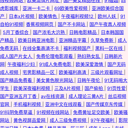
线视频网站
|
欧美激情片网址
|
国产美女精品在线
|
91碰超
|
四
虎影城库
|
亚洲一卡二卡
|
69欧美性爱视频
|
亚洲欧美综合国
产
|
日本x片视频
|
欧美情色
|
午夜福利视频12
|
欧州人妖
|
91
自拍91视频
|
香蕉视频网页
|
国产不卡网站
|
国产午夜真人视频
|
5月丁香综合
|
国产浓毛大泬熟
|
日韩电影精品
|
日本韩国国
产精品
|
欧美日韩亚洲电影
|
亚洲精品字幕
|
久草免费新
|
成人
免费无码
|
在线全集高清不卡
|
福利视频国产
|
黑料一区在线
|
成人国产片女人
|
免费伦理电影观看
|
熟妇熟女乱
|
日韩新片
网
|
午夜福利少妇
|
91成人免费电影
|
欧美深爱激情
|
国产无码
成人视频
|
宅男影精品一区
|
欧美福利高清
|
三级片观看网址
|
国产精品免费看
|
美女黄色脱光网站
|
日韩午夜伦
|
91无码啪大
学生
|
欧美深夜福利视频
|
三及A片视频
|
国产偷拍
|
91页性爱
|
国产亚洲五月丁香
|
av在线资源
|
成人理论三黄A片
|
丝瓜视频
官网
|
手机福利视频
|
亚洲中文在线观看
|
国产传媒京东传媒
|
91抖阴免费草逼
|
91视频在线网站
|
免费黄址足交欧美
|
欧美骚
网站
|
黄色视屏品爱网
|
成人三级免费视频
|
97午夜福利
|
影院