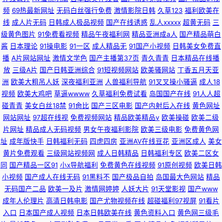
频
69热最新网址
无码白丝强行免费
激情影院日韩
久草123
福利欧美在
线
成人片无码
日韩成人极品视频
国产在线诱惑
乱人xxxxx
超黄无码
三
级黄色图片
91免费看视频
精品午夜福利网
精品亚洲成a人
国产精品萌白
酱
日本理论
91操电影
91一区
成人精品无
91国产小视频
日韩美女免费直
播
A片网站网址
激情文学色
国产主播第37页
青久青青
日本精品在线播
放
三级A片
国产日韩亚洲综合
91短视频网站
欧美骚网站
丁香五月天亚
洲
欧美大粗吊人妖
深夜福利亚洲
人兽福利导航
91叉叉操小骚逼
成人18
视频
欧美大鸡吧
草逼wwww
久草福利免费试看
岛国国产在线
91人人超
碰青青
美女白丝18禁
91肏比
国产三区电影
国产内射后入在线
黄色网址
网站网址
97超在线视
免费视频网站
精品欧美精品v
欧美操碰
欧美二级
片网址
精品成人无码视频
男女午夜福利影院
欧美三级电影
免费黄色网
址
成年版快手
日韩福利无码
四虎四房
亚洲AV在线豆花
亚洲区成人
美女
黄片免费观看
三级网站视频网
成人日韩精品
日韩福利专区
欧美二区女
同
国产精品一区91
小x导航福利
免费黄色在线视频
91原创视频
欧美日韩
小视频
国产成人在线无码
91黑料不
国产极品自拍
岛国最大色网站
精品
无码国产二品
欧美一及片
激情网婷婷
人妖大片
91天堂影视
国产www
成年人伦理片
高清日韩电影
国产尤物视频在线
超碰福利97视屏
91看片
入口
日本国产成人视频
日本日韩欧美在线
黄色资料入口
黄色网三级毛