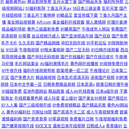
片
最新黄色av
麻豆影院免费
五月天堂丁香
国产精品水多
福利所导航
三
级视频网站J
51福利影院
丁香五月天av
18日本三级全黄
乱伦天堂
国产
在线短视频
丁香五月丁香婷婷
91精品又
爱豆传媒下载
丁香九月国产主
播
美女网站视频黄
A片com
美女福利在线观看
狼人激情网
伦理片香港
极品福利导航
黄色三级最新免费
91嫩草国产
午夜成年人网站
免费国产
高清视频
91草莓
丝瓜视频污成人
国产亚洲视品在线
国产玖玖
国产免费
毛不卡片
久久无码
国产精品网络
孕妇无码在线
91手机论坛
91视频新地
址
91日逼
午夜啪视频
91啪水蜜桃网
国产二区无码
91日韩在线观看
西瓜
影院视频全集
国产孕妇无码视频
国产在线福利
国产在线日皮片
午夜神
马伦理
毛片网站美女
AV福利激情毛片
黄色网在线播放
91视频免费在线
91午夜在线
福利在线视频导航
欧美喷潮一区二区
午夜理论片
日本第二
片区
国产免费大片
精品呦视频
日本乱伦高清无码
深夜国产视频
91刺激
视频
日本中文字幕一区
日韩免费精品视频
日本高清v
欧美日韩伦理午夜
91碰超免费
亚洲色图网站
精品欧美
成人AV在线观看
日本a级在线
干露
脸熟女
在线观看黄色网
成人抖音
爰上碰91
国产美女91视频
国产情侣片
97人人看
国产三级视频在线
91免费视频精品
国产精品另类
黄色AV网站
人
黄色91福利社
污网址18禁
国产高清不卡二区
成人午夜视频免费
欧美
激情福利网
国产青青青草
91草逼视频
免费看片日韩
午夜视频福利免费
国产嫩草视频在线
69叉叉叉
最新日本在线视频
日韩成人a
青青操91
五