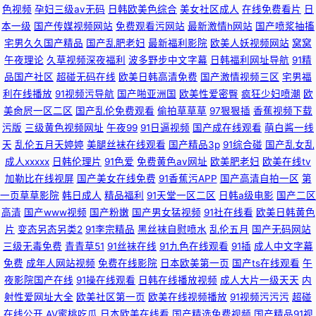
色视频
孕妇三级av无码
日韩欧美色综合
美女社区成人
在线免费看片
日
本一级
国产传媒视频网站
免费观看污网站
最新激情h网站
国产喷浆抽搐
宅男久久国产精品
国产乱肥老妇
最新福利影院
欧美人妖视频网站
窝窝
午夜理论
久草视频深夜福利
波多野步中文字幕
日韩福利网址导航
91精
品国产社区
超碰无码在线
欧美日韩高清免费
国产激情视频三区
宅男福
利在线播放
91视频污导航
国产啪亚洲国
欧美性爱密臀
疯狂少妇喷潮
欧
美肏屄一区二区
国产乱伦免费观看
偷拍草草草
97狠狠插
香蕉视频下载
污版
三级黄色视频网址
午夜99
91日逼视频
国产成在线观看
萌白酱一线
天
乱伦五月天婷婷
美腿丝袜在线观看
国产精品3p
91综合碰
国产乱女乱
成人xxxxx
日韩伦理片
91色爱
免费黄色av网址
欧美肥老妇
欧美在线tv
加勒比在线视屏
国产美女在线免费
91香蕉污APP
国产高清自拍一区
第
一页草草影院
韩日成人
精品福利
91天堂一区二区
日韩a级电影
国产二区
高清
国产www视频
国产粉嫩
国产男女猛视频
91社在线看
欧美日韩黄色
片
变态另态另类2
91李宗精品
黑丝袜自慰喷水
乱伦五月
国产无码网站
三级无毒免费
青青草51
91丝袜在线
91九色在线观看
91插
成人中文字幕
免费
成年人网站视频
免费在线影院
日本欧美第一页
国产ts在线观看
午
夜影院国产在线
91操在线观看
日韩在线播放视频
成人大片一级天天
内
射性爱网址大全
欧美社区第一页
欧美在线视频播放
91视频污污污
超碰
在线公开
AV蜜桃吃瓜
日本欧美在线看
国产精选免费视频
国产精品91视