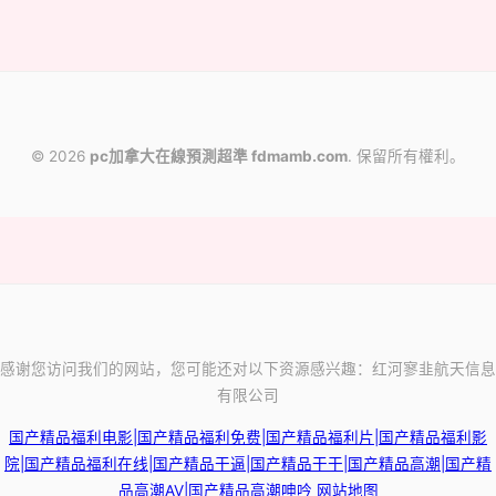
© 2026
pc加拿大在線預測超準 fdmamb.com
. 保留所有權利。
感谢您访问我们的网站，您可能还对以下资源感兴趣：红河寥韭航天信息
有限公司
国产精品福利电影|国产精品福利免费|国产精品福利片|国产精品福利影
院|国产精品福利在线|国产精品干逼|国产精品干干|国产精品高潮|国产精
品高潮AV|国产精品高潮呻吟
网站地图