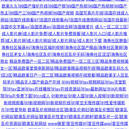
欧美久久|99国产强伦在线|99国产情|99国产热视|99国产热视频|99国产
热主|99国产三|99国产色视频|99国产视频
岛国写真片在线|岛国在线成人
网站|岛国在线观看97|岛国在线观看AV|岛国在线激情网站|岛国在线最新|
岛国中文字幕av|岛国资源av|岛国综合网|岛国做爱片
成人一区二区三区|
成人影片麻|成人影片免费|成人影片免费观看|成人影片入口|成人影片推
荐|成人影片网|成人影片网站|成人影片网址|成人影片下载
海角社区鲍鱼|
海角社区操逼AV|海角社区福利视频|海角社区国产精品|海角社区黄网|海
角社区老女人|海角社区乱伦|海角社区乱伦无码|海角社区涩涩|海角社区
熟女
精品免费国产一区二区|精品免费国产一区二区三区|精品免费视频美
女一区|精品欧美爱情电影网站|精品欧美精品视频在线|精品欧美乱码久久
1区2区|精品欧美日产一区二区|精品欧美视频在线观看|精品欧美无人区乱
码毛片|精品无人国产偷自产在线
91AV视频|91av视频网站|91av天堂影
院|91av亚洲|91av在线播放|91av在线资源站|91av最新网址|91A片电影
院|91a片免费下载|91cn成人
91新地址|91新人国|91新人视频|91新视频|91
新视频观看|91新视频网|91新视频在线|91星空无限传媒|91性爱传媒影
片|91性爱导航
欧美乱伦视频综合区|欧美乱伦熟妇|欧美乱伦图区|欧美乱
伦网站|欧美乱伦网址|欧美乱伦性爱91|欧美乱伦颜射|欧美乱伦一区|欧美
乱伦资源站|欧美乱轮网站
www做爱|爱豆传媒91|爱豆传媒app|爱豆传媒