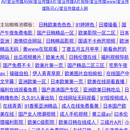
AV|爱豆传媒AV网|爱豆传媒A片|爱豆传媒A片视频|爱豆传媒www|爱豆传
媒陈可心|爱豆传媒成人网
主站蜘蛛池模板：
日韩欧美色色色
|
91婷婷色
|
日摸操看
|
国
产午夜免费电影
|
国产日韩精品一区
|
欧美影院一区二区
|
日本
亚洲
|
激情综合网站
|
日韩精品影视
|
国语不卡肏屄视频
|
欧洲
精品无码
|
黄www在现观看
|
丁香五月五月亭亭
|
能看肏屄的
网站
|
丝瓜视频黄片
|
欧美大吊
|
日韩伦理在线
|
福利视频导航
|
国产免费不卡
|
欧美片第一页
|
国产精品二区三区
|
宅男午夜
av
|
操碰自拍
|
伊人青青草原
|
欧美图片自拍偷拍
|
在线国产中
文字幕
|
亚洲欧美一区
|
日本欧美第一页
|
欧美在线观看直播
|
福利在线观看免费
|
国产高清国产专区
|
亚洲欧美日韩吃瓜
|
日
韩撸色色
|
久久91人妻出轨
|
在线网址无码观看
|
91短视频成人
|
在线青青
|
91香蕉亚洲精品
|
成人在线免费看黄
|
日本国产欧
美在线
|
国产女人喷潮视频
|
成人手机视频
|
黄三级av
|
曰本伦
理福利影院
|
欧美C级影院
|
欧美日韩在线成人
|
三级片A片
|
小