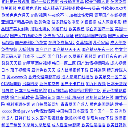
91自拍在线观看
国产一级片内射
夜夜骑青青草
欧美色图人妻
在线免费
站 熟女一区二区三区久久 欧美在线视频1 操国产在线 91直接观看网站 91视
欧美视频
免费黄色毛片
成人精品无码视频
欧美午夜极品
性欧美ⅩⅩⅩⅩ乱
欧美色色六月天
91影视网
午夜伦不卡
加勒比性爱网
青草国产在线视频
频观看 欧美物业精品 青青草超踫 青青草网av黄色在线 熟女一区二区 五月激
亚洲国产精品导航
欧美色淫
波多野结依电影
91狠狠撸
成人深夜电影
精
品国产美女剃毛
加勒比熟女
91碰在线
欧美裸模
萌白酱国产一区
美国一
情家庭教师婷婷 91香蕉网 www91视频网站 东方色图 日韩网页AV入口 日韩
级AV
国产人在线成免费
免费黄色A片网址
微拍福利国产视频
国产人成无
码视频
国产原创区色花堂
在线免费黄A片
久草福利
乱伦家庭
成人午夜
一级视频 玖玖re热 久久精品中文字幕麻豆 国产精品国产A片视屏 91看片app
免费视频
人妖射精
国产屁屁
国产精品天干天
国产精品午夜一区
中文字
幕无码人妻
日本不卡二区
国产日韩91
久草福利视频网
91日日夜夜91
超
91字慕网 白虎91 国内性爱肏屄视频 九九肏肏 密桃网站 欧美91综合色图影院
碰碰天天操
91草草酒店视频
韩日一区二区
国产激情视频网站
成人视频
日本
茄子视频污
亚洲色欲天天
成人丝瓜视频下载
日韩逼网
精东传媒入
婷婷五月九一在线 先锋影音久久 亚洲精品无码一区二区 亚洲无码激情文学
口
黄wwww色
香港伦理电影在线
成人影院在线播放
欧美足交一区二区
91视频电影
另类四虎
亚洲东京热
国产不卡在线
91九色视频
日本天堂视
91麻豆国产 91泰国大片 99国内精品 www綜合av 国产黑料福利社 91黄色网
频导航
日本三级光棍影院
91大神精品
欧美怡红院院二区
爱豆传媒观看
网站
综合日韩欧美
草逼网首页
国产日韩精品91
91视频网站在线
69性影
入口 婷婷福利社 avvt亚洲一区 人妖欧美第一射 影音先锋av最新资源 91免费
院
福利资源在线
91自拍最新网址
青青草国产成人
黄色岛国网站
欧美一
xxxxx
欧美gayv
91色情激情网
中国韩国日本高清
国产国产一区
亚洲欧
超碰 大香蕉在线54 福利Av在线播放 黑丝影院91 男人天堂TV 日韩免费成人
洲成人
日韩在线
久久国产影视综合
欧美69潮喷
伦理片app下载
激情视
频国产精品
91草莓久草超碰
成人性爱aa影院
欧美性爱插插
欧美日韩色