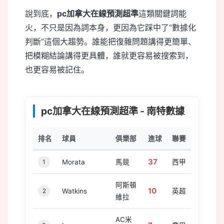
說到底，
pc加拿大在線預測超準
這類關鍵詞能
火，不只是因為詞本身，更因為它踩中了“數據化
判斷”這個大趨勢。誰能把復雜問題講得更簡單、
把模糊結論講得更具體，誰就更容易被搜索到，
也更容易被記住。
pc加拿大在線預測超準 - 南特數據
排名
球員
俱樂部
進球
聯賽
37
1
Morata
馬競
西甲
阿斯頓
10
2
Watkins
英超
維拉
AC米