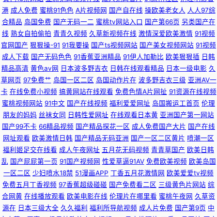
港
成人免费
蜜桃91色色
A片视频网
国产自在线
操欧美老女人
人人97综
线网站 91大神免费在线 国产精品色悠悠 少妇后入 91精产国品影院网址 AV
合精品
岛国免费
国产无码一二
蜜桃tv网站入口
国产第66页
另类国产在
线
熟女自拍偷拍
青青久视频
久草新视频在线
激情深爱欧美激情
91视频
蜜桃久久 精品少妇影院 少妇啪一区 91Nav免费观看 91视频高清免费在线播
官网国产
狠狠操-91
91我要操
国产ts视频网站
国产美女视频网站
91视频
成人下载
国产无码色色
91香蕉亚洲精品
91伊人加勒比
欧美狠狠插
日韩
放 丁香五月日韩 日韩亚州国产成人综合 91黄色视频精品 AV倫理巨乳性爱 国
精品高清
黄色av网
日本波多野吉衣
日韩在线观看精品
日本一级电影
久
草网页
97免费艹
岛国一区二区
岛国动作片在
波多野吉衣三级
亚洲AV一
內操逼在线 欧美亚洲天堂网 91一区视频 国产ts在线观看 国内99自拍 91限制
卡
在线免费小视频
搞黄网站在线观看
免费色情A片网扯
91资源在线视频
蜜桃视频网站
91中文
国产在线视频
福利爱爱网址
岛国搬运工首页
伦理
级干顶级美女 在线不卡的AV初 大香蕉99va 91n激情 欧美性愛一级Va 成人
朋友的妈妈
丝袜女同
日韩性爱网址
在线观看日本黄
亚洲国产第一网站
国产99不卡
66精品视频
国产精品探花一区
成人免费国产大片
国产在线
福利基地无码大量 五月激情不卡一区 极品国产极品美女在线 成人电影小说
网址观看
欧美激情日韩
国产精品无码亚洲
国产一区二区黄片
喷潮一区
福利姬足交在线看
成人午夜网址
五月花无码视频
青青草国产
欧美日韩
网 91另类 亚洲天堂麻豆麻豆 玖玖色无码 欧日韩中文字幕在线
乱
国产屁屁第一页
91国产视频网
性爱草逼91AV
免费欧美视频
欧美岛国
一区二区
少妇喷水18禁
51漫画APP
丁香五月花激情网
欧美爱爱tv视频
免费五月丁香视频
97香蕉超级碰碰
国产免费看二区
三级黄色片网站
综
合网黄
在线播放观看
欧美电影在线
伦理片在哪里看
蜜桃午夜网
久草资
源在
日本三级大全
久久福利
福利所导航视频
成人片免费
国产第9页
中