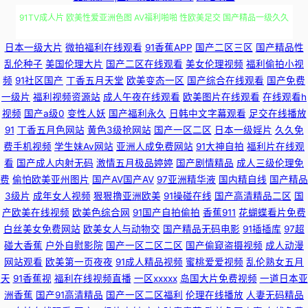
91TV成人片 欧美性爱亚洲色图 AV福利啪啪 性欧美足交 国产精品一级久久
国产亚洲精品中文人 91老司机深夜福利 人人操国产精品 99九九久久 肏屄资
日本一级大片
微拍福利在线观看
91香蕉APP
国产二区三区
国产精品性
乱伦种子
美国伦理大片
国产二区在线观看
美女伦理视频
福利偷拍小视
源网 国产欧美 玖玖免费小视频 日韩国产成人在线 先锋影音色色va 最新黑料
频
91社区国产
丁香五月天堂
欧美变态一区
国产综合在线观看
国产免费
一级片
福利视频资源站
成人午夜在线观看
欧美图片在线观看
在线观看h
吃瓜AV 91秦先生视频系列 91做爱官方网站 肏屄视屏 不卡AV电影在线 肏屄
视频
国产a级0
变性人妖
国产福利永久
日韩中文字幕观看
足交在线播放
91
丁香五月色网站
黄色3级抢网站
国产一区二区
日本一级婬片
久久免
视屏 丁香乱轮 国产三级一区二区 久久高潮国产精品 美女视频 日韩AV一区
费手机视频
学生妹Av网站
亚洲人成免费网站
91大神自拍
福利片在线观
看
国产成人内射无码
激情五月极品婷婷
国产剧情精品
成人三级伦理免
日韩一级视频 在线影院福利 91视频网站在 草莓视频免费观看 高清成人三级
费
偷怕欧美亚州图片
国产AV国产AV
97亚洲精华液
国内精自线
国产精品
3级片
成年女人视频
狠狠撸亚洲欧美
91操碰在线
国产高清精品二区
国
产欧美在线视频
欧美色综合网
91国产自拍偷拍
香蕉911
花蝴蝶看片免费
网址 后入影院 麻豆五月久久 欧美淫乱一二三区 色男人夜天堂av 五月花影院
白丝美女免费网站
欧美女人与动物交
国产精品无码电影
91插插库
97超
碰大香蕉
户外自慰影院
国产一区二区二区
国产偷窥盗摄视频
成人动漫
最新国产伊人久久 91爱爱情色视频 91免费福利在线视频 91网站入口桃色 99
网站观看
欧美第一页夜夜
91成人精品视频
蜜桃爱爱视频
乱伦熟女五月
天
91香蕉视
福利在线视频直播
一区xxxxx
岛国大片免费视频
一道日本亚
热亚洲福利 超碰97人人操人人摸 福利社伊人 国产黄精品视频 久草资源福利
洲香蕉
国产91高清精品
国产一区二区福利
伦理在线播放
人妻无码精品