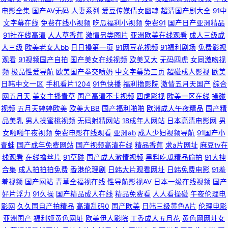
频 91黄色网入口 国产AV第一导航 91网址大全 91探花在线观看视频 91叉逼
电影全集
国产AV无码
人妻系列
爱豆传媒倩女幽魂
超清国产剧大全
91中
文字幕在线
免费在线小视频
吃瓜福利小视频
免费91
国产日产亚洲精品
少妇肏屄视频 欧美在线看 黑人操学生妹 日韩五码 免费毛片基地 AV丁香七月
91社在线高清
人人草香蕉
激情另类图片
亚洲欧美在线观看
成人三级成
人三级
欧美老女人bb
日日操第一页
91网豆花视频
91福利剧场
免费影视
美国 尤物亚洲不卡亚洲精品 日本wwwwww色网 国产男女精品 91在线综合
观看
91视频国产自拍
国产美女在线视频
欧美又大
无码四虎
女同激吻视
频
极品性爱导航
欧美国产拳交喷奶
中文字幕第三页
超碰成人影视
欧美
日韩中文一区
手机看片1204
91色快播
福利撸影院
激情五月天国产
综合
观看 91www看黄色软件 青青操aV 成人在线免费网站h 91超碰青青 蜜臀AV
网五月天
美女主播青草
国产高清不卡视频
四虎影视
欧美一区在线
操碰
视频
五月天婷婷欧美
欧美大BB
国产福利啪啪
欧洲成人午夜精品
国产精
福利 91直接看 无码精品天堂福利区 豆花社区视频在线 国产精品成人午夜视
品美乳
男人操蜜桃视频
无码射精网站
18成年人网站
日本高清电影网
男
女啪啪午夜视频
免费电影在线观看
亚洲ab
成人少妇视频导航
91国产小
频 91偷拍福利视频 五月蜜桃涩涩瓷 男人的天堂午夜剧场版 国产九区第八页
青蛙
国产成年免费网站
国产视频高清在线
精品香蕉
求a片网址
麻豆tv在
线观看
在线撸丝片
91草碰
国产成人激情视频
黑料吃瓜精品偷拍
91大神
AV先锋影音电影中文 91青草婷婷青草 91午夜视频 91看淫黄大片 亚洲国产九
合集
成人拍拍拍免费
香港伦理剧
日韩大片观看网址
日韩免费电影
91羞
羞视频
国产网站
青草全福视在线
性导航影视AV
日本一级在线视频
国产
九 婷婷五月激情澎湃 人人草人人妻91 国产福利影院 av老司机久久 91极品探
好片浮力
91久操
国产精品成人在线
精品免费看
人人看操碰
午夜伦理电
影网
久久国自产拍精品
高清乱码0
国产欧美
日韩三级黄色A片
伦理电影
花在线观看 亚洲一区日韩激 91爽爽 中文字幕有码无码 色爸Av 少妇人妻一二
亚洲国产
福利姬黄色网址
欧美伊人影院
丁香成人五月花
黄色网网址女