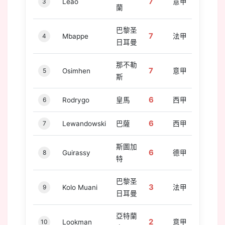
7
3
Leao
意甲
蘭
巴黎圣
7
4
Mbappe
法甲
日耳曼
那不勒
7
5
Osimhen
意甲
斯
6
6
Rodrygo
皇馬
西甲
6
7
Lewandowski
巴薩
西甲
斯圖加
6
8
Guirassy
德甲
特
巴黎圣
3
9
Kolo Muani
法甲
日耳曼
亞特蘭
2
10
Lookman
意甲