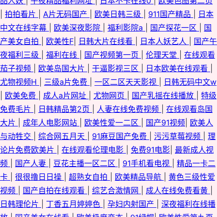
品人妖
|
午夜精品福利网址
|
日本不卡在线0
|
欧美色图第二页
|
拍拍看片
|
A片无码国产
|
欧美日韩三级
|
911国产精品
|
日本
中文在线字幕
|
欧美深夜影院
|
福利影院a
|
国产探花一区
|
国
产美女自拍
|
欧美性F
|
日韩大片在线看
|
日本人妖艺人
|
国产午
夜福利三级
|
福利在线
|
国产视频第一页
|
伦理天堂
|
在线观看
茄子视频
|
欧美岛国大片
|
干逼影视三区
|
日本欧美在线观看
|
尤物视频H
|
三级a片免费
|
一区二区天天影视
|
日韩无码中文w
|
欧美免费
|
成人a片网址
|
尤物网页
|
国产乳摇在线播放
|
特级
免费毛片
|
日韩精品第2页
|
人妻在线免费视频
|
在线观看岛国
大片
|
成年人电影网站
|
欧美性爱一二区
|
国产91视频
|
欧美人
与动牲交
|
综合网五月天
|
91麻豆国产免费
|
污污草莓视频
|
理
论片免费欧美片
|
在线观看伦理电影
|
免费91电影
|
最新成人视
频
|
国产人妻
|
豆花主播一区二区
|
91手机看电视
|
精品一卡二
卡
|
很很撸日日操
|
超熟女自拍
|
欧美精品导航
|
黄色三级性爱
视频
|
国产自拍在线观看
|
综艺合激情网
|
成人在线免费看黄
|
日韩理伦片
|
丁香五月婷婷色
|
孕妇内射国产
|
深夜福利在线播