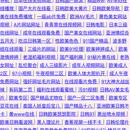
导航
|
日本在线免费网站
|
日韩国产高清
|
精品ww
|
AV孕妇在
线播放
|
国产大片在线看
|
日韩欧美大黄片
|
日韩欧美导航
|
欧
美在线免费播放
|
一级ab片免费
|
欧洲AV毛片
|
黄色美女网站
视频
|
A片网站网址
|
青青草在线视频网
|
日韩电影
|
日本三级
在线网址
|
成年在线观看免费
|
国产美女在线网站
|
亚洲情综合
五月天
|
吃瓜日韩第一区
|
性欧美色色
|
911国产精品
|
波多野
结在线观看
|
三级片的网站
|
欧美91伦理
|
欧美婷婷成人
|
欧美
激情婷婷
|
老湿机福利视频
|
国产福利麻
|
91秘片黄在线
|
老熟
女网址
|
乱伦聚合
|
成人三级影片
|
成年人视频网站
|
欧美成人
2区
|
97小视频
|
午夜视频二区
|
欧美人体大胆扒开
|
成人午夜
免费网站
|
强奸网址毛片网站
|
在线观看片免费
|
91大神大战丝
袜
|
有码第二页
|
福利在线观看蜜桃
|
污91视频
|
日韩AV美女毛
片
|
欧美专区
|
国产精品尤物在
|
国产一区二区免费
|
欧美专区
豆花在线
|
泰国人妖皇后宝儿
|
国产精品十八
|
亚洲欧美日韩不
卡
|
黄www在线
|
日韩欧美瑟瑟影院
|
日韩91
|
黑丝喷水视频
|
欧美日韩看波网
|
黑人理论片
|
香蕉视屏一线不卡
|
日韩伦理片