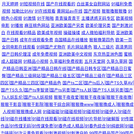
月天婷婷
91短视频在线
国产在线观看的
白丝美女自慰网站
91福利免费
视频
加勒比91AV
91在线观看
黄网站av在线
国产视频
狠狠擼狠狠擼
91
桃色小视频
91激情
91干啪啪
青青操青青干
主播诱惑无码专区
欧美视频
电影
91播放
麻豆桃色网站
亚洲欧美国产另类
欧美伦理另类
国产刺激对
白
在线观看91精品
欧美成年视频
操碰操揉
成人微拍福利导航
亚洲欧美
国产日韩
成年在线观看免费
岛国精品在线播放
狠狠撸第四色
欧美一页
女同电影在线观看
91网国产尤物在
毛片网站黄色
狼人三级片
高清男同
国产日韩伦理淫
成年免费视频
亚洲欧美中文视频
东京热亚洲色图
蜜桃
成人超碰网
91精品小视频
久草福利免费视影
五月天堂网
久草久草网
国
产精品日韩亚洲|国产精品日韩在线|国产精品日韩专区|国产精品日日蜜
臀|国产精品三级网站|国产精品三级五区|国产精品三级在|国产精品三区
四区|国产精品三四区|国产精品色
国产ts二区|国产ts后入|国产TS久草AV|
国产TS久久|国产ts李智贤|国产ts另类|国产ts人妖|国产TS人妖另类|国产
Ts人妖乱伦|国产ts人妖视频
狠狠干夜夜爱|狠狠干夜夜操|狠狠干夜夜撸|
狠狠干影音|狠狠干影院|狠狠干综合网|狠狠撸www|狠狠撸成人|狠狠撸成
人视频|狠狠撸成人网
91碰碰碰|91碰碰视频|91碰视频|91碰伊人|91碰在
线|91碰在线播放|91碰在线观看|91碰在线视频|91片导航|91破解版
91传媒
作品|91传煤无码|91传谋免费|91春色成人精品|91春色综合|91纯欲网|91磁
力链接|91次元黄色观看|91刺激视频|91刺激自拍
99国产精品国产|99国产